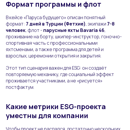
Формат программы и флот
В кейсе «Паруса будущего» описан понятный
формат:
7 дней в Турции (Фетхие)
, экипажи
7-8
человек
, флот -
парусные яхты Bavaria 46
,
проживание на борту, шкипер-инструктор, гоночно-
спортивная часть с профессиональными
яхтсменами, а также программа для детей и
взрослых, церемонии открытия и закрытия.
Этот тип сценария важен для ESG: он создаёт
повторяемую механику, где социальный эффект
проживается участниками, а не «рисуется»
постфактум.
Какие метрики ESG-проекта
уместны для компании
Чтобы проект не распался, достаточно нескольких