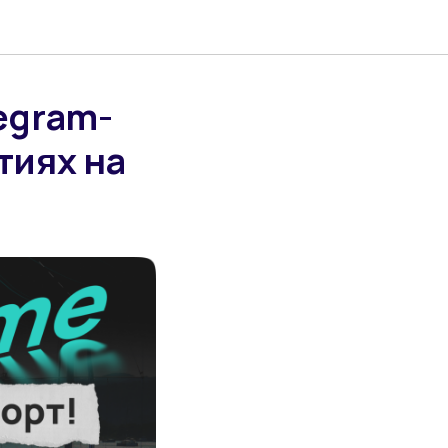
egram-
тиях на