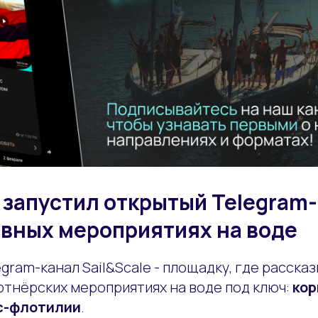
e запустил открытый Telegram-
вных мероприятиях на воде
gram-канал Sail&Scale - площадку, где расска
ртнёрских мероприятиях на воде под ключ:
кор
с-флотилии
.