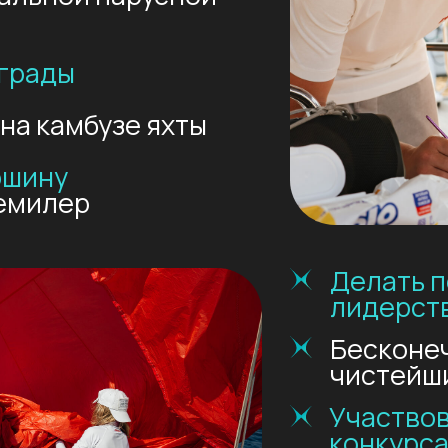
Участвовать в р
конкурсах и игра
стихи, расписыв
футболки
Много смеяться,
строить
крепкую
Как это было: