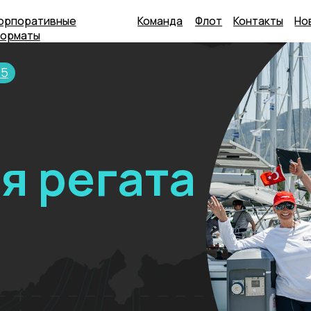
тивные
Команда
Флот
Контакты
Новости
Оста
ы
регата
ве Фетхие