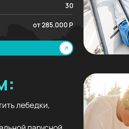
 лебедки,
ной парусной
ды
амбузе яхты
у
лер
Делать первые ш
лидерстве и ста
Бесконечно
мног
чистейших бухта