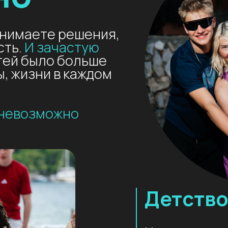
 было больше
зни в каждом
возможно
Детство не ж
Что останется в пам
разговоры между де
когда
вы были рядо
Получить презентацию