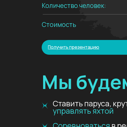
Ставить паруса, крутить
управлять яхтой
Соревноваться
в реаль
гонке в Турции
Получать
кубки и награ
Готовить еду
прямо на к
Подниматься
на вершин
крепости
острова Геми