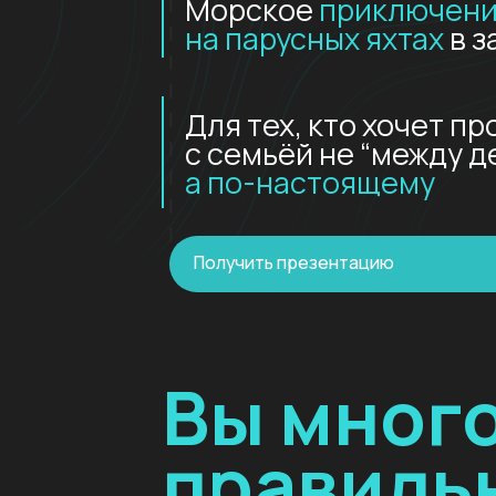
Для тех, кто хочет прове
с семьёй не “между делом
а по-настоящему
Получить презентацию
Вы многое
правильн
Вы строите бизнес, приним
держите ответственность.