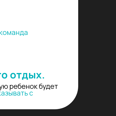
дых.
нок будет
 с