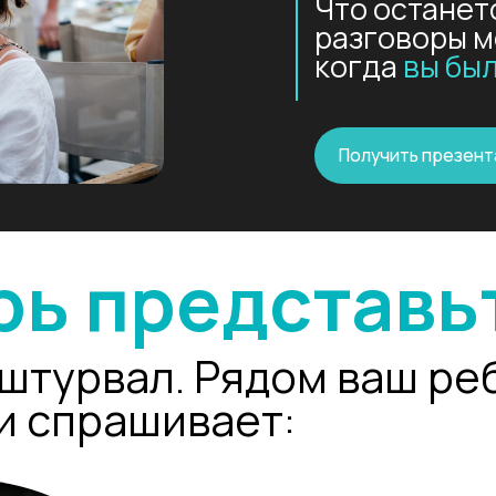
ь представьте:
урвал. Рядом ваш ребёнок
спрашивает:
— Мы справимся?
— Конечно.
Потому что
мы — команд