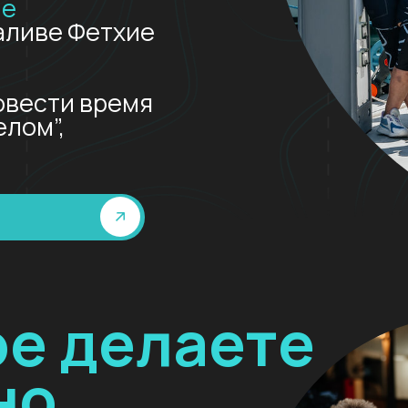
сти время
”,
 делаете
о
аете решения,
И зачастую