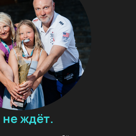
дёт.
яти у ребёнка:
лом или моменты,
м по-настоящему?