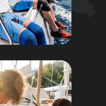
аги в
вить цели
о купаться
в
х