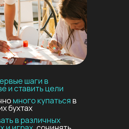
азличных
х
, сочинять
ать красками
 обниматься и
 дружбу