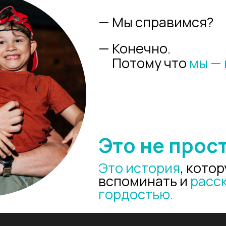
Это не просто от
Это история
, которую ребе
вспоминать и
рассказывать
гордостью.
Боку - о-в Гемилер
ик - Гечек - Фетхие