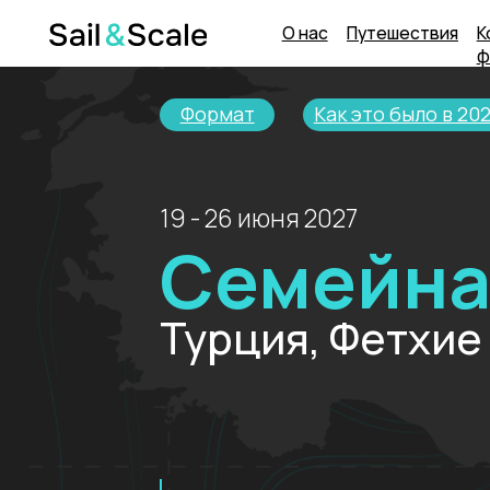
О нас
Путешествия
Корпора
формат
Формат
Как это было в 2025
19 - 26 июня 2027
Семейная 
Турция, Фетхие
Морское
приключение
на парусных яхтах
в зали